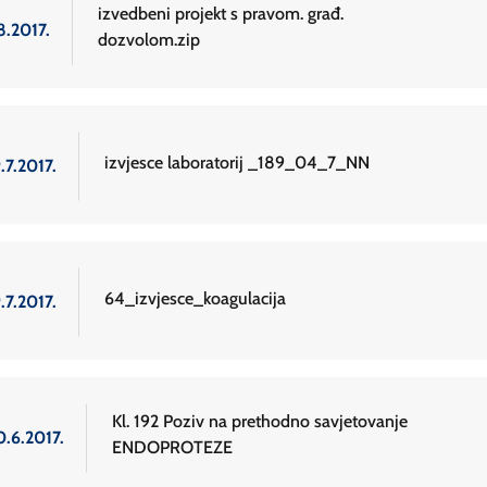
izvedbeni projekt s pravom. građ.
8.2017.
dozvolom.zip
izvjesce laboratorij _189_04_7_NN
.7.2017.
64_izvjesce_koagulacija
.7.2017.
Kl. 192 Poziv na prethodno savjetovanje
0.6.2017.
ENDOPROTEZE