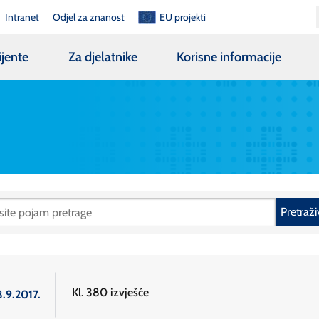
Intranet
Odjel za znanost
EU projekti
ijente
Za djelatnike
Korisne informacije
Pretraži
Kl. 380 izvješće
8.9.2017.