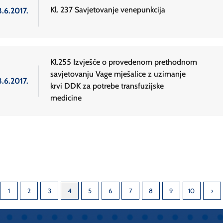
Kl. 237 Savjetovanje venepunkcija
8.6.2017.
Kl.255 Izvješće o provedenom prethodnom
savjetovanju Vage mješalice z uzimanje
8.6.2017.
krvi DDK za potrebe transfuzijske
medicine
1
2
3
4
5
6
7
8
9
10