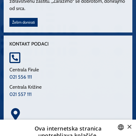
zdravstvenu zaštitu. „Zarazimo“ se dobrotom, donirajmo
od srca.
Želim donirati
KONTAKT PODACI
Centrala Firule
021 556 111
Centrala Križine
021 557 111
×
Spinčićeva 1, 21000 Split
Ova internetska stranica
Hrvatska
upotrebljava kolačiće.