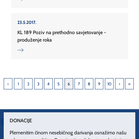
23.5.2017.
KL 189 Poziv na prethodno savjetovanje -
produženje roka
1
2
3
4
5
6
7
8
9
10
DONACIJE
Plemenitim činom nesebičnog darivanja osnažimo našu