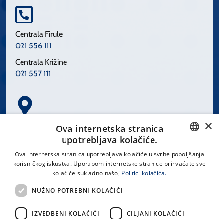
Centrala Firule
021 556 111
Centrala Križine
021 557 111
×
Spinčićeva 1, 21000 Split
Ova internetska stranica
Hrvatska
upotrebljava kolačiće.
CROATIAN
Ova internetska stranica upotrebljava kolačiće u svrhe poboljšanja
korisničkog iskustva. Uporabom internetske stranice prihvaćate sve
ENGLISH
kolačiće sukladno našoj
Politici kolačića.
office@kbsplit.hr
NUŽNO POTREBNI KOLAČIĆI
LINKOVI
IZVEDBENI KOLAČIĆI
CILJANI KOLAČIĆI