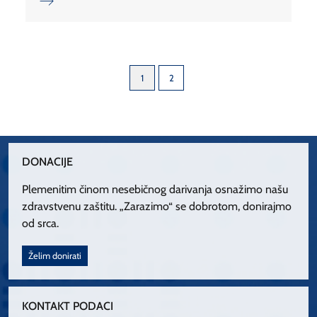
1
2
DONACIJE
Plemenitim činom nesebičnog darivanja osnažimo našu
zdravstvenu zaštitu. „Zarazimo“ se dobrotom, donirajmo
od srca.
Želim donirati
KONTAKT PODACI