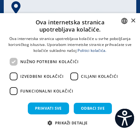
×
Spinčićeva 1, 21000 Split
Ova internetska stranica
Hrvatska
upotrebljava kolačiće.
CROATIAN
Ova internetska stranica upotrebljava kolačiće u svrhe poboljšanja
korisničkog iskustva. Uporabom internetske stranice prihvaćate sve
ENGLISH
kolačiće sukladno našoj
Politici kolačića.
office@kbsplit.hr
NUŽNO POTREBNI KOLAČIĆI
LINKOVI
IZVEDBENI KOLAČIĆI
CILJANI KOLAČIĆI
Uvjeti korištenja
FUNKCIONALNI KOLAČIĆI
Izjava o pristupačnosti
PRIHVATI SVE
ODBACI SVE
PRIKAŽI DETALJE
C
S
Sva prava pridržana KBC Split 2026.