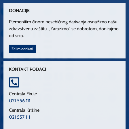
DONACIJE
Plemenitim činom nesebičnog darivanja osnažimo našu
zdravstvenu zaštitu. „Zarazimo“ se dobrotom, donirajmo
od srca.
Želim donirati
KONTAKT PODACI
Centrala Firule
021 556 111
Centrala Križine
021 557 111