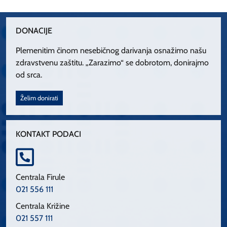
DONACIJE
Plemenitim činom nesebičnog darivanja osnažimo našu
zdravstvenu zaštitu. „Zarazimo“ se dobrotom, donirajmo
od srca.
Želim donirati
KONTAKT PODACI
Centrala Firule
021 556 111
Centrala Križine
021 557 111