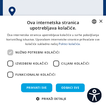
×
Spinčićeva 1, 21000 Split
Ova internetska stranica
Hrvatska
upotrebljava kolačiće.
CROATIAN
Ova internetska stranica upotrebljava kolačiće u svrhe poboljšanja
korisničkog iskustva. Uporabom internetske stranice prihvaćate sve
ENGLISH
kolačiće sukladno našoj
Politici kolačića.
office@kbsplit.hr
NUŽNO POTREBNI KOLAČIĆI
LINKOVI
IZVEDBENI KOLAČIĆI
CILJANI KOLAČIĆI
Uvjeti korištenja
FUNKCIONALNI KOLAČIĆI
Izjava o pristupačnosti
PRIHVATI SVE
ODBACI SVE
PRIKAŽI DETALJE
C
S