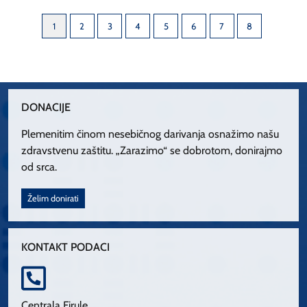
1
2
3
4
5
6
7
8
DONACIJE
Plemenitim činom nesebičnog darivanja osnažimo našu
zdravstvenu zaštitu. „Zarazimo“ se dobrotom, donirajmo
od srca.
Želim donirati
KONTAKT PODACI
Centrala Firule