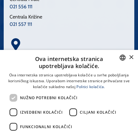
021 556 111
Centrala Križine
021 557 111
×
Spinčićeva 1, 21000 Split
Ova internetska stranica
Hrvatska
upotrebljava kolačiće.
CROATIAN
Ova internetska stranica upotrebljava kolačiće u svrhe poboljšanja
korisničkog iskustva. Uporabom internetske stranice prihvaćate sve
ENGLISH
kolačiće sukladno našoj
Politici kolačića.
office@kbsplit.hr
NUŽNO POTREBNI KOLAČIĆI
LINKOVI
IZVEDBENI KOLAČIĆI
CILJANI KOLAČIĆI
Uvjeti korištenja
FUNKCIONALNI KOLAČIĆI
Izjava o pristupačnosti