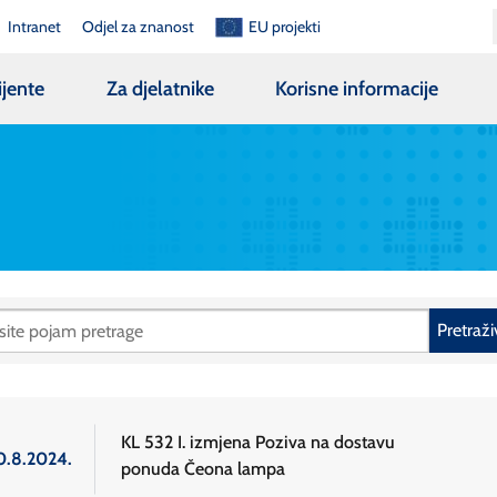
Intranet
Odjel za znanost
EU projekti
ijente
Za djelatnike
Korisne informacije
Pretraži
KL 532 I. izmjena Poziva na dostavu
0.8.2024.
ponuda Čeona lampa