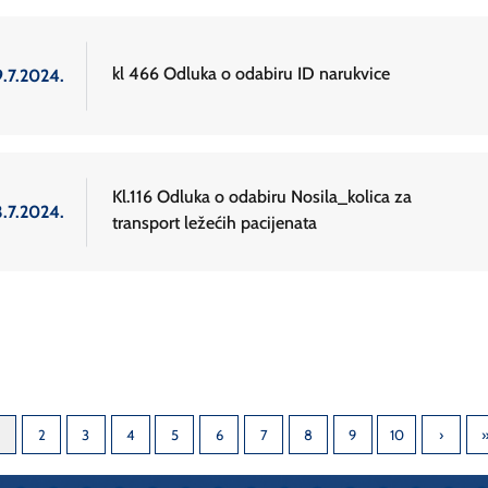
kl 466 Odluka o odabiru ID narukvice
9.7.2024.
Kl.116 Odluka o odabiru Nosila_kolica za
3.7.2024.
transport ležećih pacijenata
2
3
4
5
6
7
8
9
10