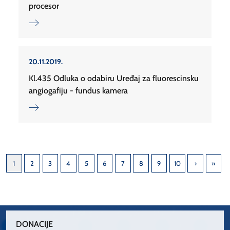
procesor
20.11.2019.
Kl.435 Odluka o odabiru Uređaj za fluorescinsku
angiogafiju - fundus kamera
1
2
3
4
5
6
7
8
9
10
DONACIJE