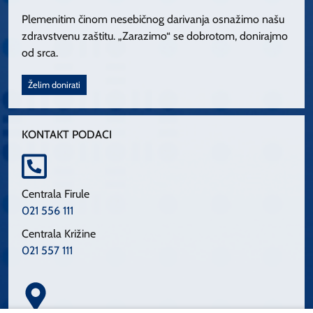
Plemenitim činom nesebičnog darivanja osnažimo našu
zdravstvenu zaštitu. „Zarazimo“ se dobrotom, donirajmo
od srca.
Želim donirati
KONTAKT PODACI
Centrala Firule
021 556 111
Centrala Križine
021 557 111