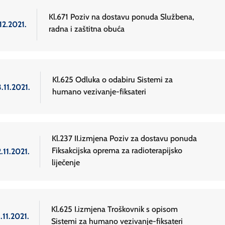
Kl.671 Poziv na dostavu ponuda Službena,
12.2021.
radna i zaštitna obuća
Kl.625 Odluka o odabiru Sistemi za
.11.2021.
humano vezivanje-fiksateri
Kl.237 II.izmjena Poziv za dostavu ponuda
Fiksakcijska oprema za radioterapijsko
.11.2021.
liječenje
Kl.625 I.izmjena Troškovnik s opisom
.11.2021.
Sistemi za humano vezivanje-fiksateri