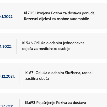
Kl.705 I.izmjena Poziva za dostavu ponuda
.1.2022.
Rezervni dijelovi za osobne automobile
Kl.546 Odluka o odabiru Jednodnevna
1.2022.
odjeća za medicinsko osoblje
Kl.671 Odluka o odabiru Službena, radna i
.12.2021.
zaštitna obuća
Kl.693 Pojašnjenje Poziva za dostavu
.12.2021.