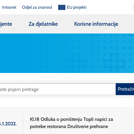
Intranet
Odjel za znanost
EU projekti
ijente
Za djelatnike
Korisne informacije
Pretraži
Kl.18 Odluka o poništenju Topli napici za
.1.2022.
potrebe restorana Društvene prehrane