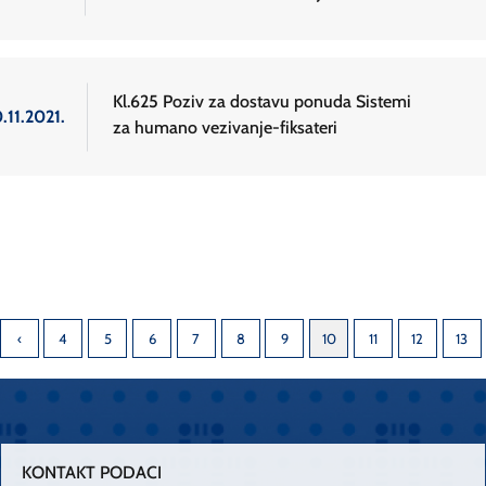
Kl.625 Poziv za dostavu ponuda Sistemi
.11.2021.
za humano vezivanje-fiksateri
4
5
6
7
8
9
10
11
12
13
KONTAKT PODACI