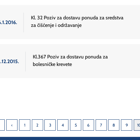
Kl. 32 Poziv za dostavu ponuda za sredstva
.1.2016.
za čišćenje i održavanje
Kl.367 Poziv za dostavu ponuda za
.12.2015.
bolesničke krevete
1
2
3
4
5
6
7
8
9
1