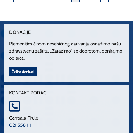
DONACIJE
Plemenitim činom nesebičnog darivanja osnažimo našu
zdravstvenu zaštitu. „Zarazimo“ se dobrotom, donirajmo
od srca.
Želim donirati
KONTAKT PODACI
Centrala Firule
021 556 111