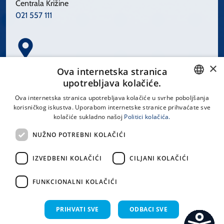
Centrala Križine
021 557 111
×
Spinčićeva 1, 21000 Split
Ova internetska stranica
Hrvatska
upotrebljava kolačiće.
CROATIAN
Ova internetska stranica upotrebljava kolačiće u svrhe poboljšanja
korisničkog iskustva. Uporabom internetske stranice prihvaćate sve
ENGLISH
kolačiće sukladno našoj
Politici kolačića.
office@kbsplit.hr
NUŽNO POTREBNI KOLAČIĆI
LINKOVI
IZVEDBENI KOLAČIĆI
CILJANI KOLAČIĆI
Uvjeti korištenja
FUNKCIONALNI KOLAČIĆI
Izjava o pristupačnosti
PRIHVATI SVE
ODBACI SVE