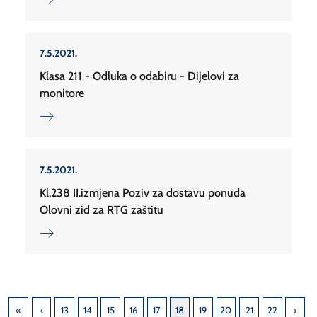
7.5.2021.
Klasa 211 - Odluka o odabiru - Dijelovi za
monitore
7.5.2021.
Kl.238 II.izmjena Poziv za dostavu ponuda
Olovni zid za RTG zaštitu
13
14
15
16
17
18
19
20
21
22