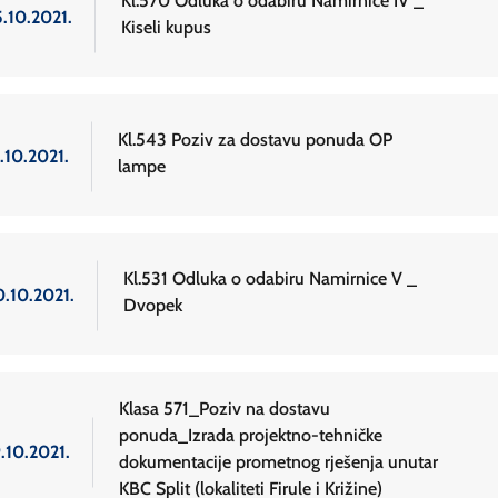
Kl.570 Odluka o odabiru Namirnice IV _
5.10.2021.
Kiseli kupus
Kl.543 Poziv za dostavu ponuda OP
.10.2021.
lampe
Kl.531 Odluka o odabiru Namirnice V _
0.10.2021.
Dvopek
Klasa 571_Poziv na dostavu
ponuda_Izrada projektno-tehničke
.10.2021.
dokumentacije prometnog rješenja unutar
KBC Split (lokaliteti Firule i Križine)