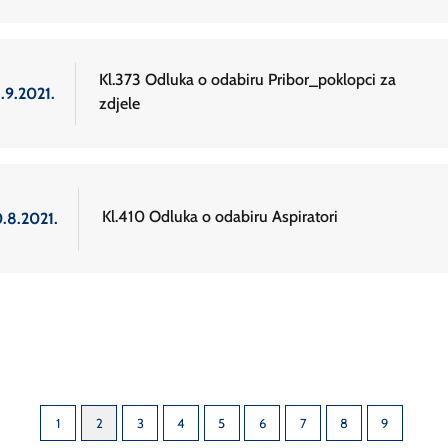
Kl.373 Odluka o odabiru Pribor_poklopci za
.9.2021.
zdjele
Kl.410 Odluka o odabiru Aspiratori
0.8.2021.
1
2
3
4
5
6
7
8
9