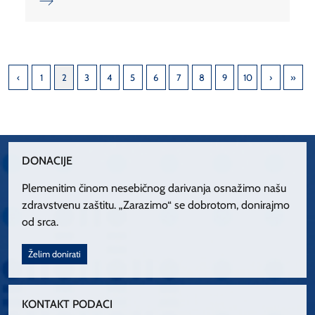
1
2
3
4
5
6
7
8
9
10
DONACIJE
Plemenitim činom nesebičnog darivanja osnažimo našu
zdravstvenu zaštitu. „Zarazimo“ se dobrotom, donirajmo
od srca.
Želim donirati
KONTAKT PODACI