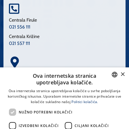
Centrala Firule
021 556 111
Centrala Križine
021 557 111
×
Spinčićeva 1, 21000 Split
Ova internetska stranica
Hrvatska
upotrebljava kolačiće.
CROATIAN
Ova internetska stranica upotrebljava kolačiće u svrhe poboljšanja
korisničkog iskustva. Uporabom internetske stranice prihvaćate sve
ENGLISH
kolačiće sukladno našoj
Politici kolačića.
office@kbsplit.hr
NUŽNO POTREBNI KOLAČIĆI
LINKOVI
IZVEDBENI KOLAČIĆI
CILJANI KOLAČIĆI