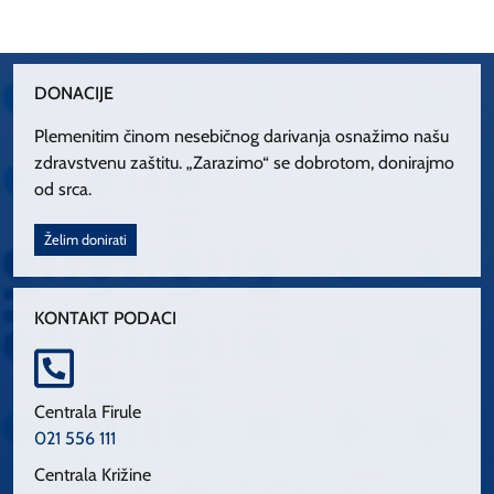
DONACIJE
Plemenitim činom nesebičnog darivanja osnažimo našu
zdravstvenu zaštitu. „Zarazimo“ se dobrotom, donirajmo
od srca.
Želim donirati
KONTAKT PODACI
Centrala Firule
021 556 111
Centrala Križine