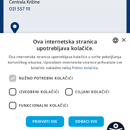
Centrala Križine
021 557 111
×
Spinčićeva 1, 21000 Split
Ova internetska stranica
Hrvatska
upotrebljava kolačiće.
CROATIAN
Ova internetska stranica upotrebljava kolačiće u svrhe poboljšanja
korisničkog iskustva. Uporabom internetske stranice prihvaćate sve
ENGLISH
kolačiće sukladno našoj
Politici kolačića.
office@kbsplit.hr
NUŽNO POTREBNI KOLAČIĆI
LINKOVI
IZVEDBENI KOLAČIĆI
CILJANI KOLAČIĆI
Uvjeti korištenja
FUNKCIONALNI KOLAČIĆI
Izjava o pristupačnosti
PRIHVATI SVE
ODBACI SVE