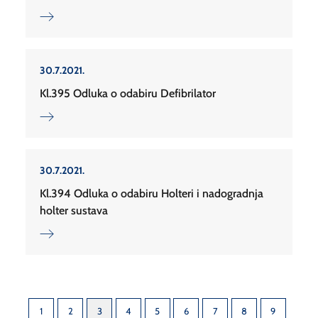
30.7.2021.
Kl.395 Odluka o odabiru Defibrilator
30.7.2021.
Kl.394 Odluka o odabiru Holteri i nadogradnja
holter sustava
1
2
3
4
5
6
7
8
9