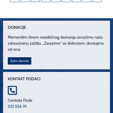
DONACIJE
Plemenitim činom nesebičnog darivanja osnažimo našu
zdravstvenu zaštitu. „Zarazimo“ se dobrotom, donirajmo
od srca.
Želim donirati
KONTAKT PODACI
Centrala Firule
021 556 111