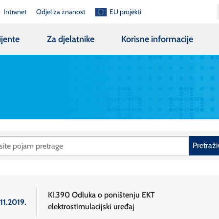
Intranet
Odjel za znanost
EU projekti
ijente
Za djelatnike
Korisne informacije
Pretraži
Kl.390 Odluka o poništenju EKT
11.2019.
elektrostimulacijski uređaj