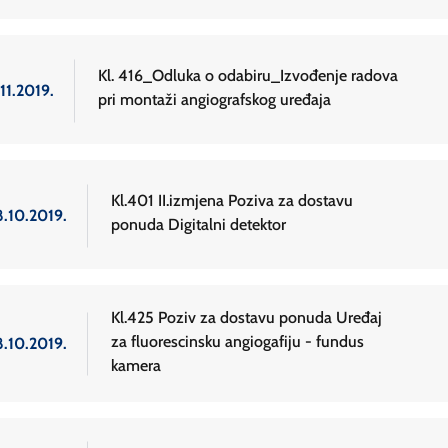
Kl. 416_Odluka o odabiru_Izvođenje radova
11.2019.
pri montaži angiografskog uređaja
Kl.401 II.izmjena Poziva za dostavu
8.10.2019.
ponuda Digitalni detektor
Kl.425 Poziv za dostavu ponuda Uređaj
za fluorescinsku angiogafiju - fundus
8.10.2019.
kamera