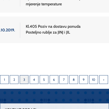
mjerenje temperature
Kl.405 Poziv na dostavu ponuda
.10.2019.
Posteljno rublje za JINJ i JIL
1
2
3
4
5
6
7
8
9
10