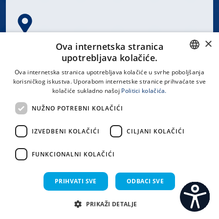
×
Spinčićeva 1, 21000 Split
Ova internetska stranica
Hrvatska
upotrebljava kolačiće.
CROATIAN
Ova internetska stranica upotrebljava kolačiće u svrhe poboljšanja
korisničkog iskustva. Uporabom internetske stranice prihvaćate sve
ENGLISH
kolačiće sukladno našoj
Politici kolačića.
office@kbsplit.hr
NUŽNO POTREBNI KOLAČIĆI
LINKOVI
IZVEDBENI KOLAČIĆI
CILJANI KOLAČIĆI
Uvjeti korištenja
FUNKCIONALNI KOLAČIĆI
Izjava o pristupačnosti
PRIHVATI SVE
ODBACI SVE
PRIKAŽI DETALJE
C
S