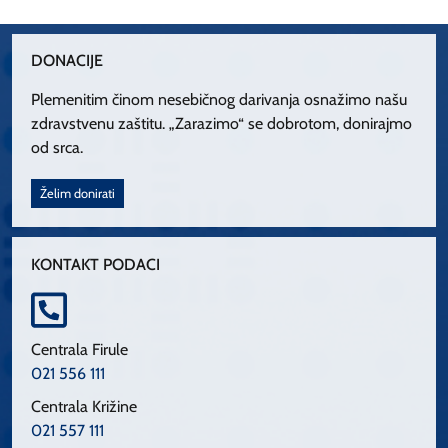
DONACIJE
Plemenitim činom nesebičnog darivanja osnažimo našu
zdravstvenu zaštitu. „Zarazimo“ se dobrotom, donirajmo
od srca.
Želim donirati
KONTAKT PODACI
Centrala Firule
021 556 111
Centrala Križine
021 557 111