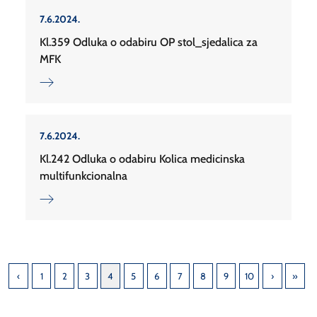
7.6.2024.
Kl.359 Odluka o odabiru OP stol_sjedalica za
MFK
7.6.2024.
Kl.242 Odluka o odabiru Kolica medicinska
multifunkcionalna
1
2
3
4
5
6
7
8
9
10