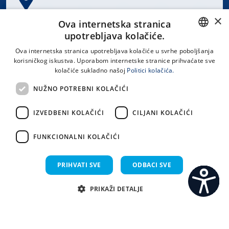
×
Spinčićeva 1, 21000 Split
Ova internetska stranica
Hrvatska
upotrebljava kolačiće.
CROATIAN
Ova internetska stranica upotrebljava kolačiće u svrhe poboljšanja
korisničkog iskustva. Uporabom internetske stranice prihvaćate sve
ENGLISH
kolačiće sukladno našoj
Politici kolačića.
office@kbsplit.hr
NUŽNO POTREBNI KOLAČIĆI
LINKOVI
IZVEDBENI KOLAČIĆI
CILJANI KOLAČIĆI
Uvjeti korištenja
FUNKCIONALNI KOLAČIĆI
Izjava o pristupačnosti
PRIHVATI SVE
ODBACI SVE
PRIKAŽI DETALJE
C
S
Sva prava pridržana KBC Split 2026.
Implementacija i dizajn:
Sistemi.hr