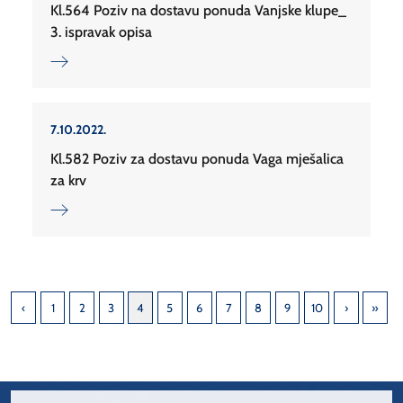
Kl.564 Poziv na dostavu ponuda Vanjske klupe_
3. ispravak opisa
7.10.2022.
Kl.582 Poziv za dostavu ponuda Vaga mješalica
za krv
1
2
3
4
5
6
7
8
9
10