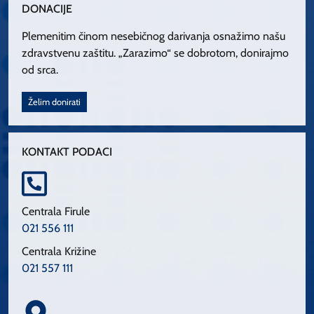
DONACIJE
Plemenitim činom nesebičnog darivanja osnažimo našu
zdravstvenu zaštitu. „Zarazimo“ se dobrotom, donirajmo
od srca.
Želim donirati
KONTAKT PODACI
Centrala Firule
021 556 111
Centrala Križine
021 557 111