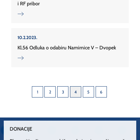
i RF pribor
10.2.2023.
Kl.56 Odluka o odabiru Namirnice V – Dvopek
1
2
3
4
5
6
DONACIJE