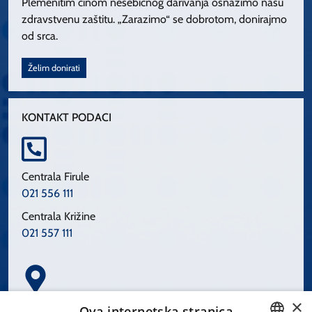
Plemenitim činom nesebičnog darivanja osnažimo našu
zdravstvenu zaštitu. „Zarazimo“ se dobrotom, donirajmo
od srca.
Želim donirati
KONTAKT PODACI
Centrala Firule
021 556 111
Centrala Križine
021 557 111
×
Spinčićeva 1, 21000 Split
Ova internetska stranica