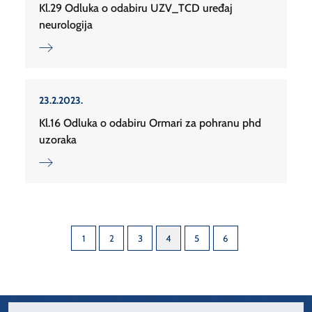
Kl.29 Odluka o odabiru UZV_TCD uređaj
neurologija
23.2.2023.
Kl.16 Odluka o odabiru Ormari za pohranu phd
uzoraka
1
2
3
4
5
6