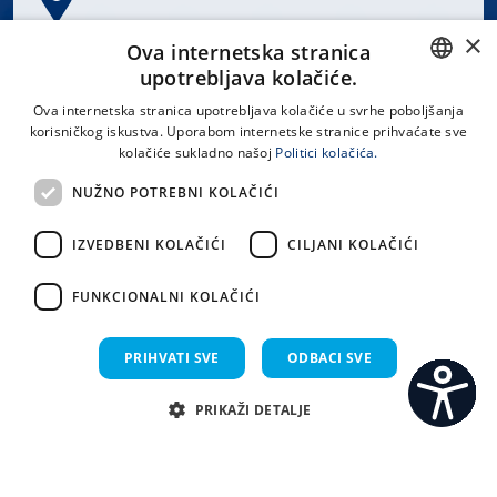
×
Spinčićeva 1, 21000 Split
Ova internetska stranica
Hrvatska
upotrebljava kolačiće.
CROATIAN
Ova internetska stranica upotrebljava kolačiće u svrhe poboljšanja
korisničkog iskustva. Uporabom internetske stranice prihvaćate sve
ENGLISH
kolačiće sukladno našoj
Politici kolačića.
office@kbsplit.hr
NUŽNO POTREBNI KOLAČIĆI
LINKOVI
IZVEDBENI KOLAČIĆI
CILJANI KOLAČIĆI
Uvjeti korištenja
FUNKCIONALNI KOLAČIĆI
Izjava o pristupačnosti
PRIHVATI SVE
ODBACI SVE
PRIKAŽI DETALJE
C
S
Sva prava pridržana KBC Split 2026.
Implementacija i dizajn:
Sistemi.hr