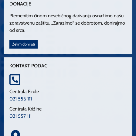
DONACIJE
Plemenitim činom nesebičnog darivanja osnažimo našu
zdravstvenu zaštitu. „Zarazimo“ se dobrotom, donirajmo
od srca.
Želim donirati
KONTAKT PODACI
Centrala Firule
021 556 111
Centrala Križine
021 557 111