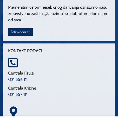
Plemenitim činom nesebičnog darivanja osnažimo našu
zdravstvenu zaštitu. „Zarazimo“ se dobrotom, donirajmo
od srca.
Želim donirati
KONTAKT PODACI
Centrala Firule
021 556 111
Centrala Križine
021 557 111