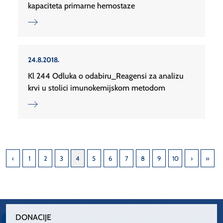
kapaciteta primarne hemostaze
24.8.2018.
Kl 244 Odluka o odabiru_Reagensi za analizu
krvi u stolici imunokemijskom metodom
1
2
3
4
5
6
7
8
9
10
DONACIJE