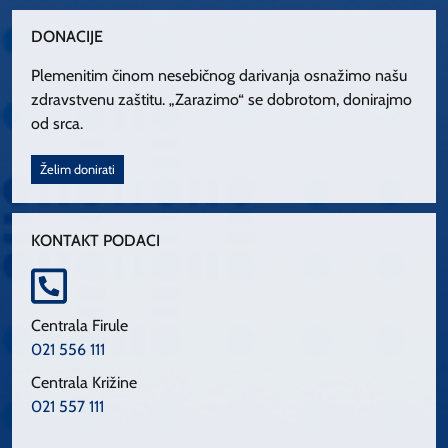
DONACIJE
Plemenitim činom nesebičnog darivanja osnažimo našu
zdravstvenu zaštitu. „Zarazimo“ se dobrotom, donirajmo
od srca.
Želim donirati
KONTAKT PODACI
Centrala Firule
021 556 111
Centrala Križine
021 557 111