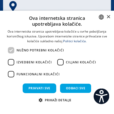
×
Spinčićeva 1, 21000 Split
Ova internetska stranica
Hrvatska
upotrebljava kolačiće.
CROATIAN
Ova internetska stranica upotrebljava kolačiće u svrhe poboljšanja
korisničkog iskustva. Uporabom internetske stranice prihvaćate sve
ENGLISH
kolačiće sukladno našoj
Politici kolačića.
office@kbsplit.hr
NUŽNO POTREBNI KOLAČIĆI
LINKOVI
IZVEDBENI KOLAČIĆI
CILJANI KOLAČIĆI
Uvjeti korištenja
FUNKCIONALNI KOLAČIĆI
Izjava o pristupačnosti
PRIHVATI SVE
ODBACI SVE
PRIKAŽI DETALJE
C
S
Sva prava pridržana KBC Split 2026.