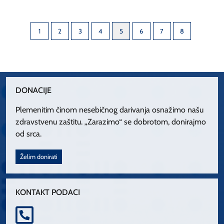
1
2
3
4
5
6
7
8
DONACIJE
Plemenitim činom nesebičnog darivanja osnažimo našu
zdravstvenu zaštitu. „Zarazimo“ se dobrotom, donirajmo
od srca.
Želim donirati
KONTAKT PODACI