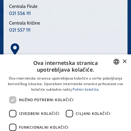
Centrala Firule
021 556 111
Centrala Križine
021 557 111
×
Spinčićeva 1, 21000 Split
Ova internetska stranica
Hrvatska
upotrebljava kolačiće.
CROATIAN
Ova internetska stranica upotrebljava kolačiće u svrhe poboljšanja
korisničkog iskustva. Uporabom internetske stranice prihvaćate sve
ENGLISH
kolačiće sukladno našoj
Politici kolačića.
office@kbsplit.hr
NUŽNO POTREBNI KOLAČIĆI
LINKOVI
IZVEDBENI KOLAČIĆI
CILJANI KOLAČIĆI
Uvjeti korištenja
FUNKCIONALNI KOLAČIĆI