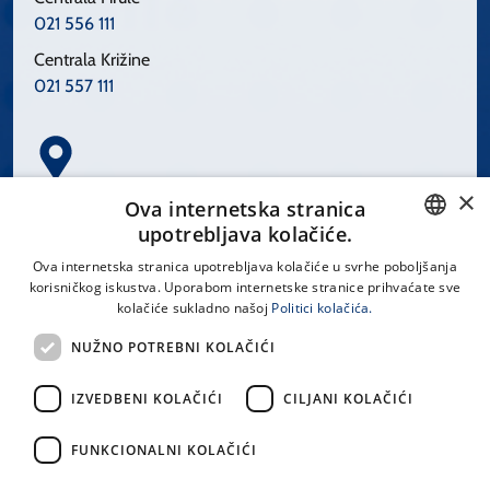
021 556 111
Centrala Križine
021 557 111
×
Spinčićeva 1, 21000 Split
Ova internetska stranica
Hrvatska
upotrebljava kolačiće.
CROATIAN
Ova internetska stranica upotrebljava kolačiće u svrhe poboljšanja
korisničkog iskustva. Uporabom internetske stranice prihvaćate sve
ENGLISH
kolačiće sukladno našoj
Politici kolačića.
office@kbsplit.hr
NUŽNO POTREBNI KOLAČIĆI
LINKOVI
IZVEDBENI KOLAČIĆI
CILJANI KOLAČIĆI
Uvjeti korištenja
FUNKCIONALNI KOLAČIĆI
Izjava o pristupačnosti