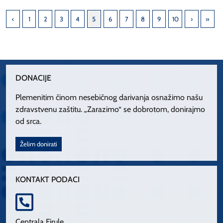
1
2
3
4
5
6
7
8
9
10
DONACIJE
Plemenitim činom nesebičnog darivanja osnažimo našu
zdravstvenu zaštitu. „Zarazimo“ se dobrotom, donirajmo
od srca.
Želim donirati
KONTAKT PODACI
Centrala Firule