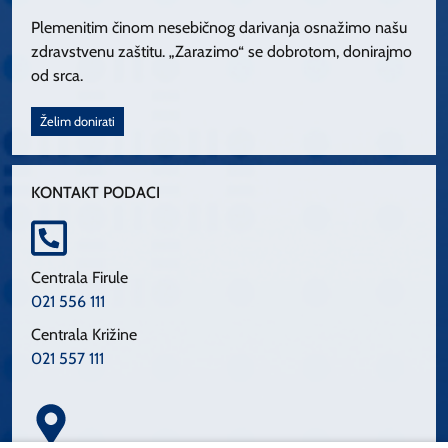
Plemenitim činom nesebičnog darivanja osnažimo našu
zdravstvenu zaštitu. „Zarazimo“ se dobrotom, donirajmo
od srca.
Želim donirati
KONTAKT PODACI
Centrala Firule
021 556 111
Centrala Križine
021 557 111