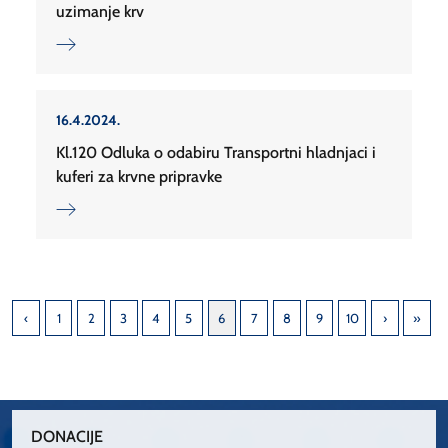
uzimanje krv
16.4.2024.
Kl.120 Odluka o odabiru Transportni hladnjaci i
kuferi za krvne pripravke
1
2
3
4
5
6
7
8
9
10
DONACIJE