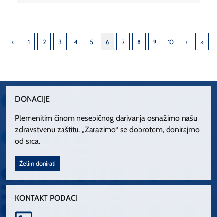
1
2
3
4
5
6
7
8
9
10
DONACIJE
Plemenitim činom nesebičnog darivanja osnažimo našu
zdravstvenu zaštitu. „Zarazimo“ se dobrotom, donirajmo
od srca.
Želim donirati
KONTAKT PODACI