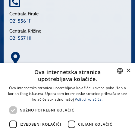
Centrala Firule
021 556 111
Centrala Križine
021 557 111
×
Spinčićeva 1, 21000 Split
Ova internetska stranica
Hrvatska
upotrebljava kolačiće.
CROATIAN
Ova internetska stranica upotrebljava kolačiće u svrhe poboljšanja
korisničkog iskustva. Uporabom internetske stranice prihvaćate sve
ENGLISH
kolačiće sukladno našoj
Politici kolačića.
office@kbsplit.hr
NUŽNO POTREBNI KOLAČIĆI
LINKOVI
IZVEDBENI KOLAČIĆI
CILJANI KOLAČIĆI