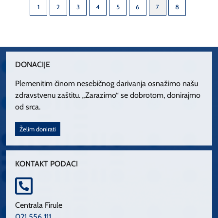
1
2
3
4
5
6
7
8
DONACIJE
Plemenitim činom nesebičnog darivanja osnažimo našu
zdravstvenu zaštitu. „Zarazimo“ se dobrotom, donirajmo
od srca.
Želim donirati
KONTAKT PODACI
Centrala Firule
021 556 111