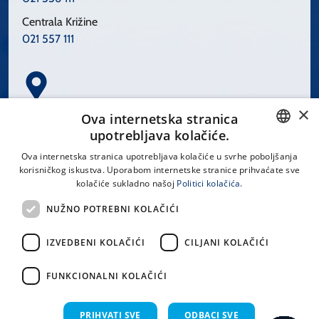
Centrala Križine
021 557 111
×
Spinčićeva 1, 21000 Split
Ova internetska stranica
Hrvatska
upotrebljava kolačiće.
CROATIAN
Ova internetska stranica upotrebljava kolačiće u svrhe poboljšanja
korisničkog iskustva. Uporabom internetske stranice prihvaćate sve
ENGLISH
kolačiće sukladno našoj
Politici kolačića.
office@kbsplit.hr
NUŽNO POTREBNI KOLAČIĆI
LINKOVI
IZVEDBENI KOLAČIĆI
CILJANI KOLAČIĆI
Uvjeti korištenja
FUNKCIONALNI KOLAČIĆI
Izjava o pristupačnosti
PRIHVATI SVE
ODBACI SVE