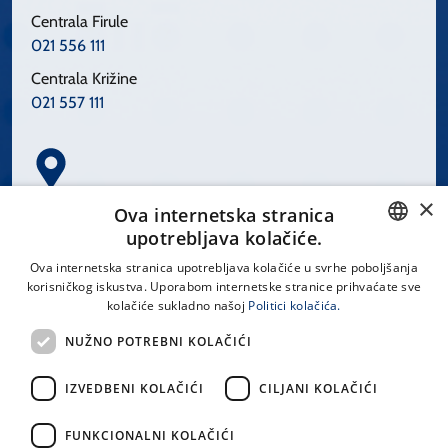
Centrala Firule
021 556 111
Centrala Križine
021 557 111
×
Spinčićeva 1, 21000 Split
Ova internetska stranica
Hrvatska
upotrebljava kolačiće.
CROATIAN
Ova internetska stranica upotrebljava kolačiće u svrhe poboljšanja
korisničkog iskustva. Uporabom internetske stranice prihvaćate sve
ENGLISH
kolačiće sukladno našoj
Politici kolačića.
office@kbsplit.hr
NUŽNO POTREBNI KOLAČIĆI
LINKOVI
IZVEDBENI KOLAČIĆI
CILJANI KOLAČIĆI
Uvjeti korištenja
FUNKCIONALNI KOLAČIĆI