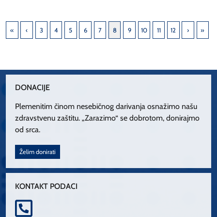
3
4
5
6
7
8
9
10
11
12
DONACIJE
Plemenitim činom nesebičnog darivanja osnažimo našu
zdravstvenu zaštitu. „Zarazimo“ se dobrotom, donirajmo
od srca.
Želim donirati
KONTAKT PODACI