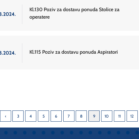
Kl.130 Poziv za dostavu ponuda Stolice za
.3.2024.
operatere
Kl.115 Poziv za dostavu ponuda Aspiratori
.3.2024.
3
4
5
6
7
8
9
10
11
12