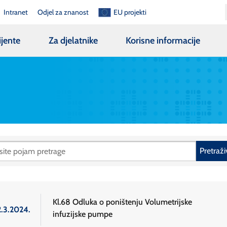
Intranet
Odjel za znanost
EU projekti
ijente
Za djelatnike
Korisne informacije
Pretraži
Kl.68 Odluka o poništenju Volumetrijske
2.3.2024.
infuzijske pumpe