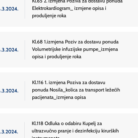
Kl.65 2. izmjena Poziva za dostavu ponuda
Elektrokardiogram_ izmjene opisa i
4.3.2024.
produljenje roka
Kl.68 1.izmjena Poziv za dostavu ponuda
Volumetrijske infuzijske pumpe_izmjena
4.3.2024.
opisa i produljenje roka
Kl.116 1. izmjena Poziva za dostavu
ponuda Nosila_kolica za transport ležećih
4.3.2024.
pacijenata_izmjena opisa
Kl.118 Odluka o odabiru Kupelj za
ultrazvučno pranje i dezinfekciju kirurških
3.3.2024.