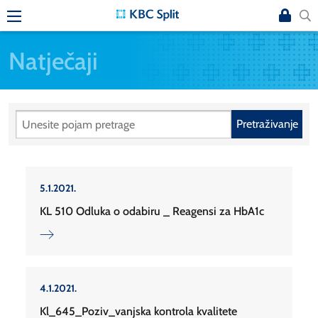
Natječaji
Pretraživanje
5.1.2021.
KL 510 Odluka o odabiru _ Reagensi za HbA1c
4.1.2021.
Kl_645_Poziv_vanjska kontrola kvalitete