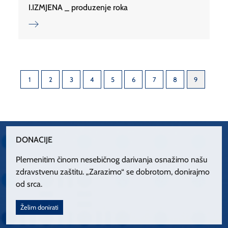
I.IZMJENA _ produzenje roka
1
2
3
4
5
6
7
8
9
DONACIJE
Plemenitim činom nesebičnog darivanja osnažimo našu
zdravstvenu zaštitu. „Zarazimo“ se dobrotom, donirajmo
od srca.
Želim donirati