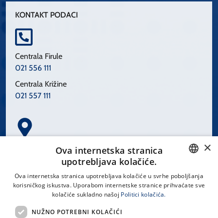
KONTAKT PODACI
Centrala Firule
021 556 111
Centrala Križine
021 557 111
×
Spinčićeva 1, 21000 Split
Ova internetska stranica
Hrvatska
upotrebljava kolačiće.
CROATIAN
Ova internetska stranica upotrebljava kolačiće u svrhe poboljšanja
korisničkog iskustva. Uporabom internetske stranice prihvaćate sve
ENGLISH
kolačiće sukladno našoj
Politici kolačića.
office@kbsplit.hr
NUŽNO POTREBNI KOLAČIĆI