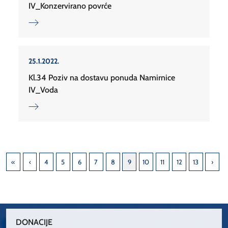
IV_Konzervirano povrće
25.1.2022.
Kl.34 Poziv na dostavu ponuda Namirnice
IV_Voda
4
5
6
7
8
9
10
11
12
13
DONACIJE