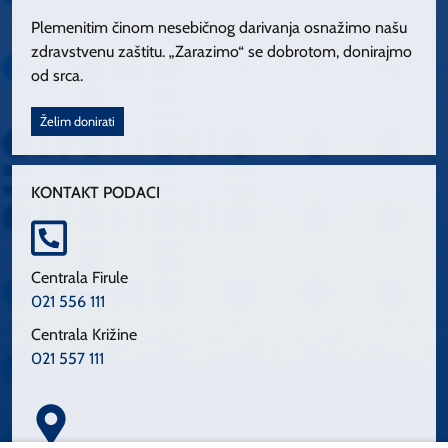
Plemenitim činom nesebičnog darivanja osnažimo našu
zdravstvenu zaštitu. „Zarazimo“ se dobrotom, donirajmo
od srca.
Želim donirati
KONTAKT PODACI
Centrala Firule
021 556 111
Centrala Križine
021 557 111