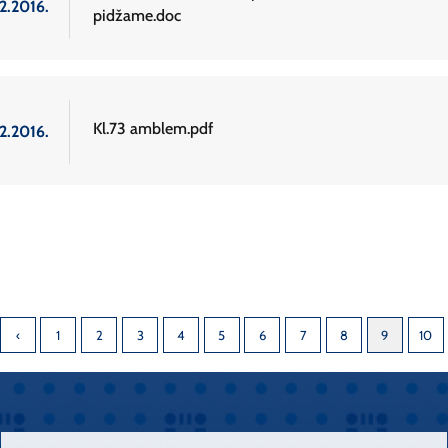
2.2016.
pidžame.doc
Kl.73 amblem.pdf
2.2016.
1
2
3
4
5
6
7
8
9
10