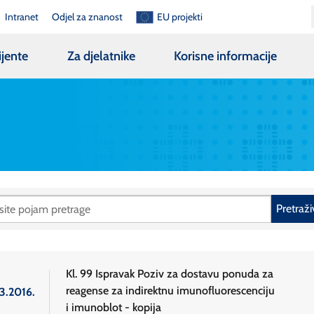
Intranet
Odjel za znanost
EU projekti
ijente
Za djelatnike
Korisne informacije
Pretraži
Kl. 99 Ispravak Poziv za dostavu ponuda za
reagense za indirektnu imunofluorescenciju
.3.2016.
i imunoblot - kopija