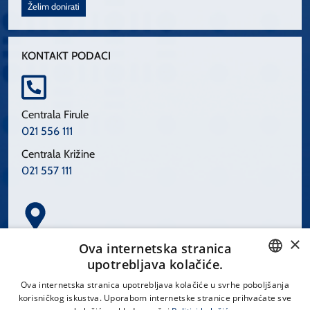
Želim donirati
KONTAKT PODACI
Centrala Firule
021 556 111
Centrala Križine
021 557 111
×
Spinčićeva 1, 21000 Split
Ova internetska stranica
Hrvatska
upotrebljava kolačiće.
CROATIAN
Ova internetska stranica upotrebljava kolačiće u svrhe poboljšanja
korisničkog iskustva. Uporabom internetske stranice prihvaćate sve
ENGLISH