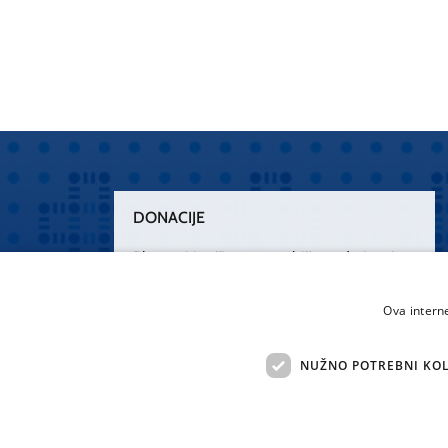
DONACIJE
Plemenitim činom nesebičnog darivanja
osnažimo našu zdravstvenu zaštitu.
„Zarazimo“ se dobrotom, donirajmo od
Ova intern
srca.
NUŽNO POTREBNI KOL
Želim donirati