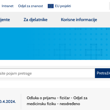
Intranet
Odjel za znanost
EU projekti
ijente
Za djelatnike
Korisne informacije
Pretraži
Odluka o prijamu - fizičar - Odjel za
0.4.2024.
medicinsku fiziku - neodređeno