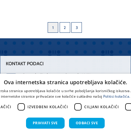
1
2
3
KONTAKT PODACI
Centrala Firule
Centrala Križine
Ova internetska stranica upotrebljava kolačiće.
021 556 111
021 557 111
etska stranica upotrebljava kolačiće u svrhe poboljšanja korisničkog iskustv
internetske stranice prihvaćate sve kolačiće sukladno našoj
Politici kolačića.
Spinčićeva 1,
office@kbsplit.hr
21000 Split
AČIĆI
IZVEDBENI KOLAČIĆI
CILJANI KOLAČIĆI
Hrvatska
PRIHVATI SVE
ODBACI SVE