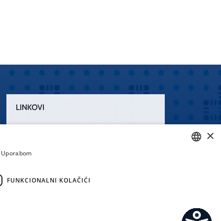
LINKOVI
Uvjeti korištenja
×
Izjava o pristupačnosti
a. Uporabom
CROATIAN
ENGLISH
FUNKCIONALNI KOLAČIĆI