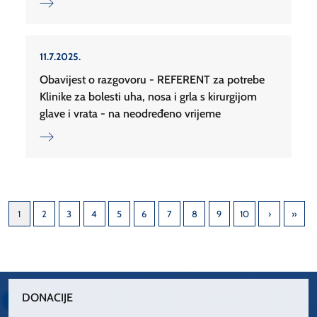
11.7.2025.
Obavijest o razgovoru - REFERENT za potrebe
Klinike za bolesti uha, nosa i grla s kirurgijom
glave i vrata - na neodređeno vrijeme
1
2
3
4
5
6
7
8
9
10
DONACIJE