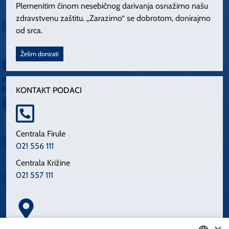
Plemenitim činom nesebičnog darivanja osnažimo našu
zdravstvenu zaštitu. „Zarazimo“ se dobrotom, donirajmo
od srca.
Želim donirati
KONTAKT PODACI
Centrala Firule
021 556 111
Centrala Križine
021 557 111
Spinčićeva 1, 21000 Split