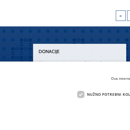
DONACIJE
Plemenitim činom nesebičnog darivanja
osnažimo našu zdravstvenu zaštitu.
„Zarazimo“ se dobrotom, donirajmo od
Ova intern
srca.
NUŽNO POTREBNI KOL
Želim donirati
Sva 