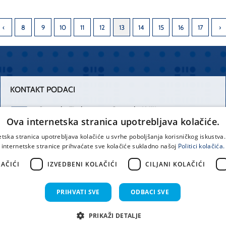
8
9
10
11
12
13
14
15
16
17
KONTAKT PODACI
Centrala Firule
Centrala Križine
Ova internetska stranica upotrebljava kolačiće.
021 556 111
021 557 111
etska stranica upotrebljava kolačiće u svrhe poboljšanja korisničkog iskustv
internetske stranice prihvaćate sve kolačiće sukladno našoj
Politici kolačića.
Spinčićeva 1,
office@kbsplit.hr
21000 Split
AČIĆI
IZVEDBENI KOLAČIĆI
CILJANI KOLAČIĆI
Hrvatska
PRIHVATI SVE
ODBACI SVE
prava pridržana KBC Split 2026.
Implementacija i dizajn:
Sist
PRIKAŽI DETALJE