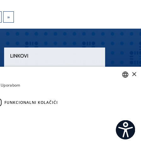
LINKOVI
Uvjeti korištenja
×
Izjava o pristupačnosti
a. Uporabom
CROATIAN
ENGLISH
FUNKCIONALNI KOLAČIĆI
emi.hr
C
S