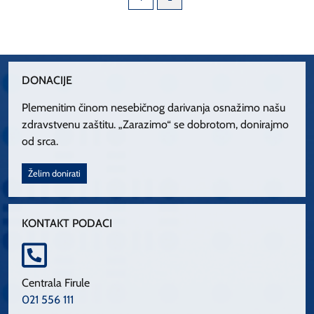
DONACIJE
Plemenitim činom nesebičnog darivanja osnažimo našu
zdravstvenu zaštitu. „Zarazimo“ se dobrotom, donirajmo
od srca.
Želim donirati
KONTAKT PODACI
Centrala Firule
021 556 111