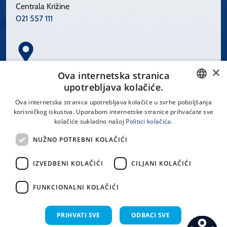
Centrala Križine
021 557 111
×
Spinčićeva 1, 21000 Split
Ova internetska stranica
Hrvatska
upotrebljava kolačiće.
CROATIAN
Ova internetska stranica upotrebljava kolačiće u svrhe poboljšanja
korisničkog iskustva. Uporabom internetske stranice prihvaćate sve
ENGLISH
kolačiće sukladno našoj
Politici kolačića.
office@kbsplit.hr
NUŽNO POTREBNI KOLAČIĆI
LINKOVI
IZVEDBENI KOLAČIĆI
CILJANI KOLAČIĆI
Uvjeti korištenja
FUNKCIONALNI KOLAČIĆI
Izjava o pristupačnosti
PRIHVATI SVE
ODBACI SVE