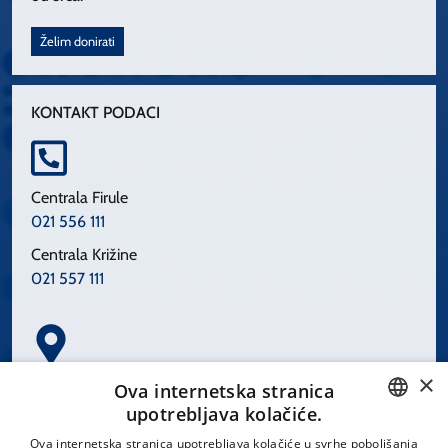
Želim donirati
KONTAKT PODACI
Centrala Firule
021 556 111
Centrala Križine
021 557 111
×
Spinčićeva 1, 21000 Split
Ova internetska stranica
Hrvatska
upotrebljava kolačiće.
CROATIAN
Ova internetska stranica upotrebljava kolačiće u svrhe poboljšanja