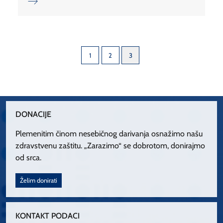
1
2
3
DONACIJE
Plemenitim činom nesebičnog darivanja osnažimo našu
zdravstvenu zaštitu. „Zarazimo“ se dobrotom, donirajmo
od srca.
Želim donirati
KONTAKT PODACI