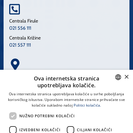
Centrala Firule
021 556 111
Centrala Križine
021 557 111
×
Spinčićeva 1, 21000 Split
Ova internetska stranica
Hrvatska
upotrebljava kolačiće.
CROATIAN
Ova internetska stranica upotrebljava kolačiće u svrhe poboljšanja
korisničkog iskustva. Uporabom internetske stranice prihvaćate sve
ENGLISH
kolačiće sukladno našoj
Politici kolačića.
office@kbsplit.hr
NUŽNO POTREBNI KOLAČIĆI
LINKOVI
IZVEDBENI KOLAČIĆI
CILJANI KOLAČIĆI