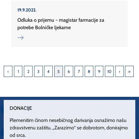
19.9.2022.
Odluka o prijemu - magistar farmacije za
potrebe Bolničke ljekarne
1
2
3
4
5
6
7
8
9
10
DONACIJE
Plemenitim činom nesebičnog darivanja osnažimo našu
zdravstvenu zaštitu. „Zarazimo“ se dobrotom, donirajmo
od srca.