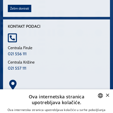
Želim donirati
KONTAKT PODACI
Centrala Firule
021 556 111
Centrala Križine
021 557 111
×
Spinčićeva 1, 21000 Split
Ova internetska stranica
Hrvatska
upotrebljava kolačiće.
CROATIAN
Ova internetska stranica upotrebljava kolačiće u svrhe poboljšanja