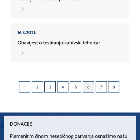
16.3.2021.
Obavijest o testiranju-arhivski tehničar
1
2
3
4
5
6
7
8
DONACIJE
Plemenitim činom nesebičnog darivanja osnažimo našu