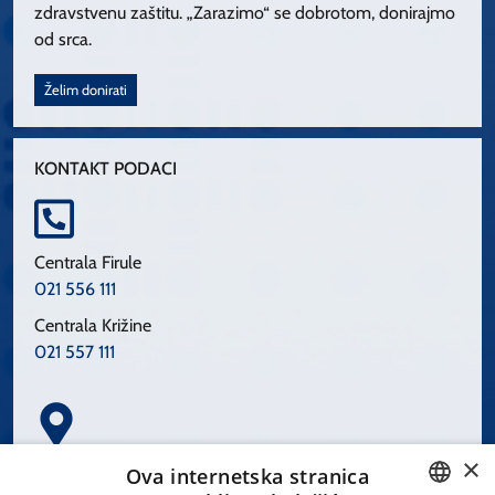
zdravstvenu zaštitu. „Zarazimo“ se dobrotom, donirajmo
od srca.
Želim donirati
KONTAKT PODACI
Centrala Firule
021 556 111
Centrala Križine
021 557 111
×
Spinčićeva 1, 21000 Split
Ova internetska stranica
Hrvatska