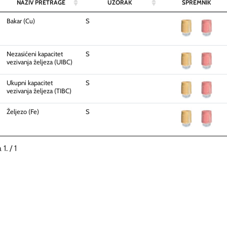
NAZIV PRETRAGE
UZORAK
SPREMNIK
Bakar (Cu)
S
Nezasićeni kapacitet
S
vezivanja željeza (UIBC)
Ukupni kapacitet
S
vezivanja željeza (TIBC)
Željezo (Fe)
S
 1. / 1