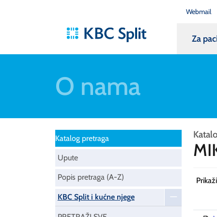
Webmail
Za pac
O nama
Katalo
Katalog pretraga
MI
Upute
Popis pretraga (A-Z)
Prikaž
KBC Split i kućne njege
PRETRAŽI SVE