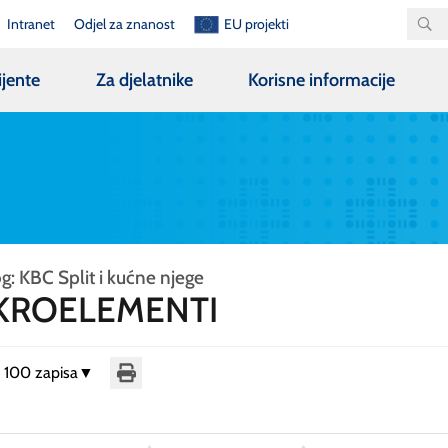
Intranet
Odjel za znanost
EU projekti
ijente
Za djelatnike
Korisne informacije
g: KBC Split i kućne njege
KROELEMENTI
i 100 zapisa
▼