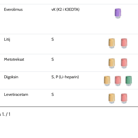
Everolimus
vK (K2 i K3EDTA)
Litij
S
Metotreksat
S
Digoksin
S, P (Li-heparin)
Levetiracetam
S
 1. / 1