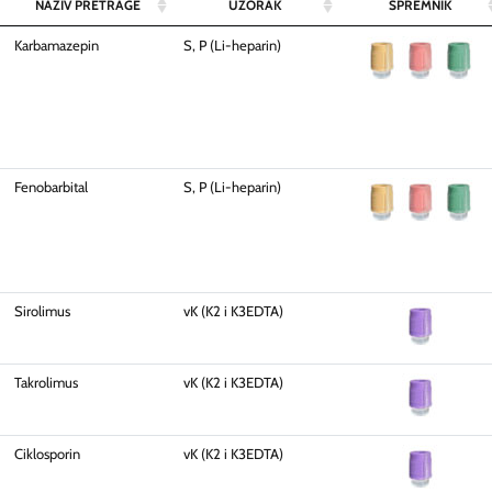
NAZIV PRETRAGE
UZORAK
SPREMNIK
Karbamazepin
S, P (Li-heparin)
Fenobarbital
S, P (Li-heparin)
Sirolimus
vK (K2 i K3EDTA)
Takrolimus
vK (K2 i K3EDTA)
Ciklosporin
vK (K2 i K3EDTA)