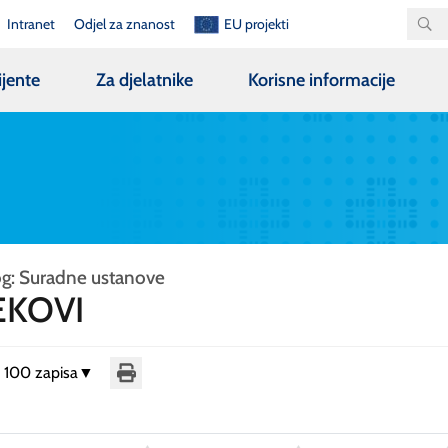
Intranet
Odjel za znanost
EU projekti
ijente
Za djelatnike
Korisne informacije
og: Suradne ustanove
JEKOVI
i 100 zapisa
▼