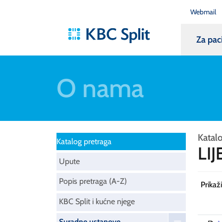
Webmail
Za pac
O nama
Katal
Katalog pretraga
LI
Upute
Popis pretraga (A-Z)
Prikaž
KBC Split i kućne njege
Suradne ustanove