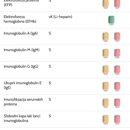
(EFP)
Elektroforeza
vK (Li-heparin)
hemoglobina (EFHb)
Imunoglobulin A (IgA)
S
Imunoglobulin M (IgM)
S
Imunoglobulin G (IgG)
S
Ukupni imunoglobulin E
S
(IgE)
Imunofiksacija serumskih
S
proteina
Slobodni kapa laki lanci
S
imunoglobulina