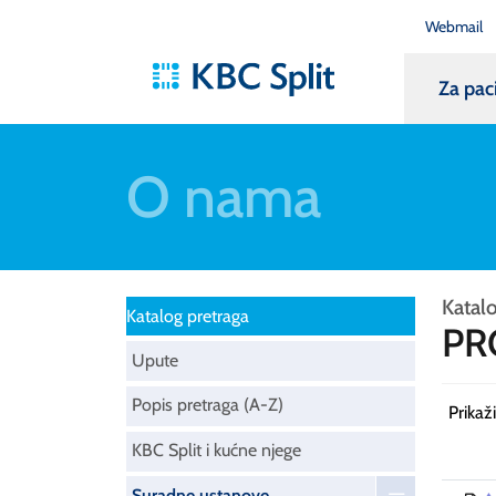
Webmail
Za pac
O nama
Katal
Katalog pretraga
PR
Upute
Popis pretraga (A-Z)
Prikaž
KBC Split i kućne njege
Suradne ustanove