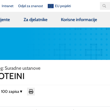
Intranet
Odjel za znanost
EU projekti
ijente
Za djelatnike
Korisne informacije
og: Suradne ustanove
OTEINI
i 100 zapisa
▼