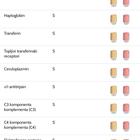
Haptoglobin
S
Transferin
S
Topljivi transferinski
S
receptori
Ceruloplazmin
S
α1-antitripsin
S
C3 komponenta
S
komplementa (C3)
C4 komponenta
S
komplementa (C4)
Elektroforeza proteina
S