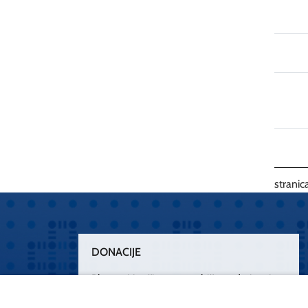
stranica
DONACIJE
Plemenitim činom nesebičnog darivanja
osnažimo našu zdravstvenu zaštitu.