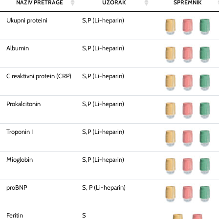
NAZIV PRETRAGE
UZORAK
SPREMNIK
Ukupni proteini
S,P (Li-heparin)
Albumin
S,P (Li-heparin)
C reaktivni protein (CRP)
S,P (Li-heparin)
Prokalcitonin
S,P (Li-heparin)
Troponin I
S,P (Li-heparin)
Mioglobin
S,P (Li-heparin)
proBNP
S, P (Li-heparin)
Feritin
S