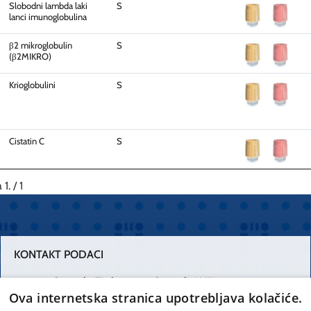
Slobodni lambda laki
S
lanci imunoglobulina
β2 mikroglobulin
S
(β2MIKRO)
Krioglobulini
S
Cistatin C
S
 1. / 1
KONTAKT PODACI
Centrala Firule
Centrala Križine
Ova internetska stranica upotrebljava kolačiće.
021 556 111
021 557 111