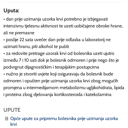
Uputa:
• dan prije uzimanja uzorka krvi potrebno je izbjegavati
intenzivnu tjelesnu aktivnost te uzeti uobičajene obroke hrane,
ali ne premasne
• poslije 22 sata uvečer dan prije odlaska u laboratorij ne
uzimati hranu, piti alkohol te pušiti
• za redovite pretrage uzorak krvi od bolesnika uzeti ujutro
između 7 i 10 sati dok je bolesnik odmoren i prije nego što je
podvrgnut dijagnostičkim i terapijskim postupcima
• nužno je stvoriti uvjete koji osiguravaju da bolesnik bude
odmoren i opušten prije uzimanja uzorka krvi zbog mogućih
promjena u intermedijarnom metabolizmu ugljikohidrata, lipida
i proteina zbog djelovanja kortikosteroida i katekolamina
UPUTE
Opće upute za pripremu bolesnika prije uzimanja uzorka
krvi