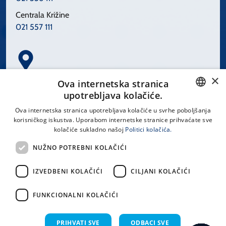
Centrala Križine
021 557 111
×
Spinčićeva 1, 21000 Split
Ova internetska stranica
Hrvatska
upotrebljava kolačiće.
CROATIAN
Ova internetska stranica upotrebljava kolačiće u svrhe poboljšanja
korisničkog iskustva. Uporabom internetske stranice prihvaćate sve
ENGLISH
kolačiće sukladno našoj
Politici kolačića.
office@kbsplit.hr
NUŽNO POTREBNI KOLAČIĆI
LINKOVI
IZVEDBENI KOLAČIĆI
CILJANI KOLAČIĆI
Uvjeti korištenja
FUNKCIONALNI KOLAČIĆI
Izjava o pristupačnosti
PRIHVATI SVE
ODBACI SVE