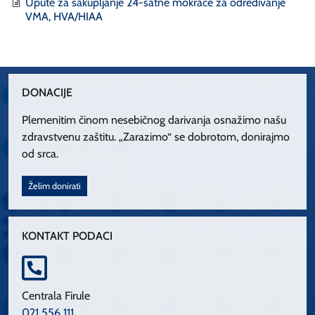
Upute za sakupljanje 24-satne mokraće za određivanje
VMA, HVA/HIAA
DONACIJE
Plemenitim činom nesebičnog darivanja osnažimo našu
zdravstvenu zaštitu. „Zarazimo“ se dobrotom, donirajmo
od srca.
Želim donirati
KONTAKT PODACI
Centrala Firule
021 556 111