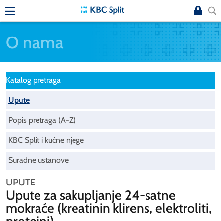
O nama
Katalog pretraga
Upute
Popis pretraga (A-Z)
KBC Split i kućne njege
Suradne ustanove
UPUTE
Upute za sakupljanje 24-satne
mokraće (kreatinin klirens, elektroliti,
proteini)