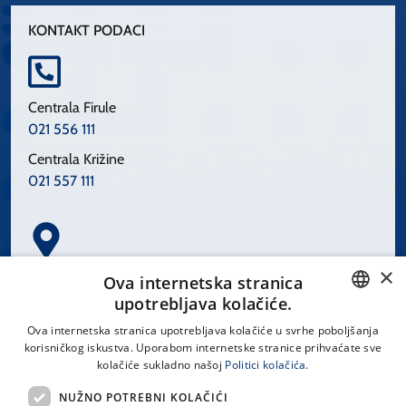
KONTAKT PODACI
Centrala Firule
021 556 111
Centrala Križine
021 557 111
×
Spinčićeva 1, 21000 Split
Ova internetska stranica
Hrvatska
upotrebljava kolačiće.
CROATIAN
Ova internetska stranica upotrebljava kolačiće u svrhe poboljšanja
korisničkog iskustva. Uporabom internetske stranice prihvaćate sve
ENGLISH
kolačiće sukladno našoj
Politici kolačića.
office@kbsplit.hr
NUŽNO POTREBNI KOLAČIĆI