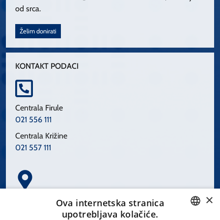
od srca.
Želim donirati
KONTAKT PODACI
Centrala Firule
021 556 111
Centrala Križine
021 557 111
×
Spinčićeva 1, 21000 Split
Ova internetska stranica
Hrvatska
upotrebljava kolačiće.