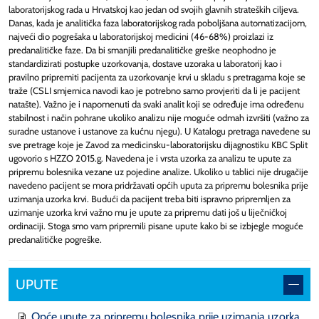
laboratorijskog rada u Hrvatskoj kao jedan od svojih glavnih strateških ciljeva.
Danas, kada je analitička faza laboratorijskog rada poboljšana automatizacijom,
najveći dio pogrešaka u laboratorijskoj medicini (46-68%) proizlazi iz
predanalitičke faze. Da bi smanjili predanalitičke greške neophodno je
standardizirati postupke uzorkovanja, dostave uzoraka u laboratorij kao i
pravilno pripremiti pacijenta za uzorkovanje krvi u skladu s pretragama koje se
traže (CSLI smjernica navodi kao je potrebno samo provjeriti da li je pacijent
natašte). Važno je i napomenuti da svaki analit koji se određuje ima određenu
stabilnost i način pohrane ukoliko analizu nije moguće odmah izvršiti (važno za
suradne ustanove i ustanove za kućnu njegu). U Katalogu pretraga navedene su
sve pretrage koje je Zavod za medicinsku-laboratorijsku dijagnostiku KBC Split
ugovorio s HZZO 2015.g. Navedena je i vrsta uzorka za analizu te upute za
pripremu bolesnika vezane uz pojedine analize. Ukoliko u tablici nije drugačije
navedeno pacijent se mora pridržavati općih uputa za pripremu bolesnika prije
uzimanja uzorka krvi. Budući da pacijent treba biti ispravno pripremljen za
uzimanje uzorka krvi važno mu je upute za pripremu dati još u liječničkoj
ordinaciji. Stoga smo vam pripremili pisane upute kako bi se izbjegle moguće
predanalitičke pogreške.
UPUTE
Opće upute za pripremu bolesnika prije uzimanja uzorka