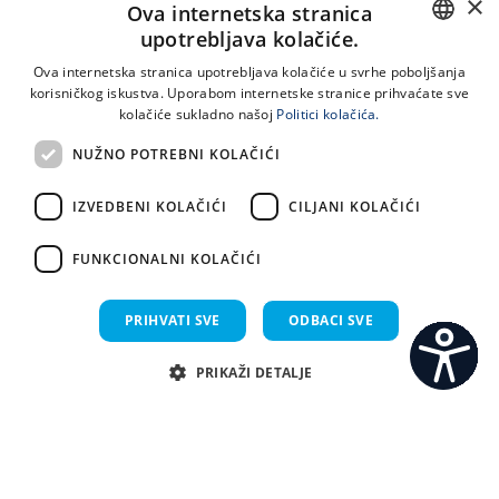
×
Ova internetska stranica
upotrebljava kolačiće.
CROATIAN
Ova internetska stranica upotrebljava kolačiće u svrhe poboljšanja
korisničkog iskustva. Uporabom internetske stranice prihvaćate sve
ENGLISH
4.8.2026.
kolačiće sukladno našoj
Politici kolačića.
Natječaj za prijam u radni odnos
NUŽNO POTREBNI KOLAČIĆI
IZVEDBENI KOLAČIĆI
CILJANI KOLAČIĆI
FUNKCIONALNI KOLAČIĆI
31.7.2026.
Odluka o prijamu - MEDICINSKA SESTRA/MEDICINSKI
PRIHVATI SVE
ODBACI SVE
TEHNIČAR - na neodređeno vrijeme
PRIKAŽI DETALJE
C
S
31.7.2026.
Nužno potrebni kolačići
Izvedbeni kolačići
Ciljani kolačići
Odluka o prijamu - MEDICINSKA SESTRA/MEDICINSKI
Funkcionalni kolačići