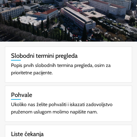
Toksikologija
Torakalna kirurgija
Transfuzijska medicina
Traumatologija
Trudnoća
Slobodni termini pregleda
Uho
Popis prvih slobodnih termina pregleda, osim za
Unutarnje bolesti
prioritetne pacijente.
Uroginekologija
Urologija
Pohvale
Vaskularna kirurgija
Ukoliko nas želite pohvaliti i iskazati zadovoljstvo
Vaskularna neurologija
pruženom uslugom molimo napišite nam.
Znanost
Ženske bolesti
Liste čekanja