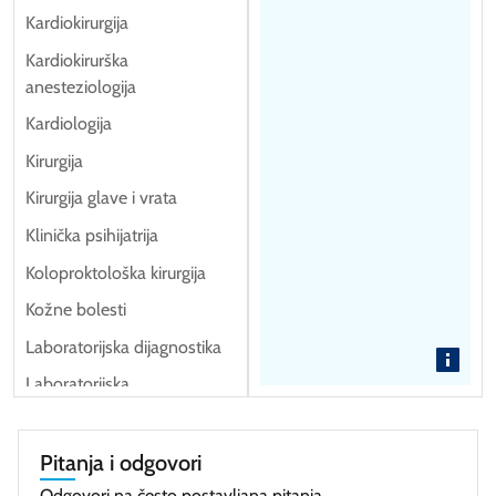
Kardiokirurgija
Kardiokirurška
anesteziologija
Kardiologija
Kirurgija
Kirurgija glave i vrata
Klinička psihijatrija
Koloproktološka kirurgija
Kožne bolesti
Laboratorijska dijagnostika
Laboratorijska
hematologija
Laboratorijska medicina
Pitanja i odgovori
Maksilofacijalna kirurgija
Odgovori na često postavljana pitanja.