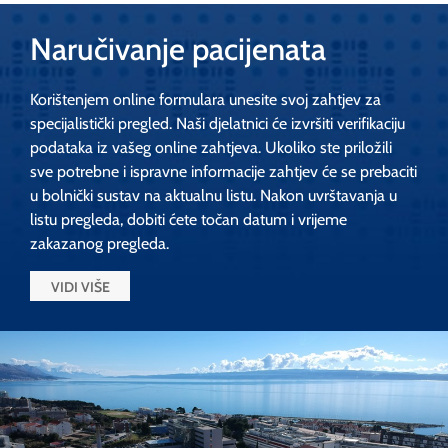
Psihogerijatrija
Psihotrauma
Naručivanje pacijenata
Pulmologija
Korištenjem online formulara unesite svoj zahtjev za
Radiologija
specijalistički pregled. Naši djelatnici će izvršiti verifikaciju
Reanimatologija
podataka iz vašeg online zahtjeva. Ukoliko ste priložili
Rehabilitacija
sve potrebne i ispravne informacije zahtjev će se prebaciti
u bolnički sustav na aktualnu listu. Nakon uvrštavanja u
Rehabilitacija
listu pregleda, dobiti ćete točan datum i vrijeme
Rekonstrukcijska kirurgija
zakazanog pregleda.
Reprodukcija
VIDI VIŠE
Respiracijske bolesti
Reumatologija
Socijalna psihijatrija
Spolne bolesti
Sudska medicina