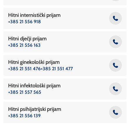
Ortopedija
Otorinolaringologija
Hitni internistički prijam
+385 21 556 918
Ovisnosti
Očne bolesti
Hitni dječji prijam
Parazitologija
+385 21 556 163
Patologija
Hitni ginekološki prijam
Pedijatrija
+385 21 551 476
+385 21 551 477
Perinatologija
Plastična kirurgija
Hitni infektološki prijam
Plućne bolesti
+385 21 557 565
Poliklinika
Hitni psihijatrijski prijam
Porodi
+385 21 556 139
Psihijatrija