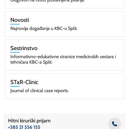
Medicinska biokemija
Mikrobiologija
Novosti
Nefrologija
Najnovija događanja u KBC-u Split.
Neonatologija
Neurokirurgija
Sestrinstvo
Neurologija
Informativno-edukativne stranice medicinskih sestara i
tehničara KBC-a Split.
Nos
Nuklearna medicina
STaR-Clinic
Oftamologija
Journal of clinical case reports.
Onkokirurgijom
Onkologija
Opekline
Hitni kirurški prijam
Oralna kirurgija
+385 21 556 155