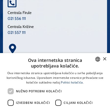
Centrala Firule
021 556 111
Centrala Križine
021 557 111
×
Spinčićeva 1, 21000 Split
Ova internetska stranica
Hrvatska
upotrebljava kolačiće.
CROATIAN
Ova internetska stranica upotrebljava kolačiće u svrhe poboljšanja
korisničkog iskustva. Uporabom internetske stranice prihvaćate sve
ENGLISH
kolačiće sukladno našoj
Politici kolačića.
office@kbsplit.hr
NUŽNO POTREBNI KOLAČIĆI
LINKOVI
IZVEDBENI KOLAČIĆI
CILJANI KOLAČIĆI