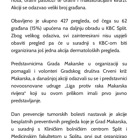
nosa, oralni patolozi te oralni i maksilofacijalni kirurzi.
Akciji se odazvao veliki broj građana.
Obavljeno je ukupno 427 pregleda, od čega su 62
građana (15%) upućena na daljnju obradu u KBC Split.
Zbog velikog odaziva, svi zainteresirani nisu uspjeli
obaviti pregled pa će u suradnji s KBC-om biti
organizirana još jedna akcija dermatoloških pregleda.
Predstavnicima Grada Makarske u organizaciji su
pomagali i volonteri Gradskog društva Crveni križ
Makarska, a današnjoj akciji odazvali su se i predstavnici
novoosnovane udruge ,,Liga protiv raka Makarska
rivijera“ koji su ovom prilikom imali prvo javno
predstavljanje.
Dan prevencije tumorskih bolesti nastavak je akcije
besplatnih preventivnih pregleda koje je Grad Makarska,
u suradnji s Kliničkim bolničkim centrom Split i
Medicinskim fakultetom u Splitu, prvi put organizirao