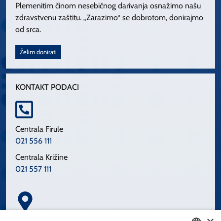
Plemenitim činom nesebičnog darivanja osnažimo našu
zdravstvenu zaštitu. „Zarazimo“ se dobrotom, donirajmo
od srca.
Želim donirati
KONTAKT PODACI
Centrala Firule
021 556 111
Centrala Križine
021 557 111
Spinčićeva 1, 21000 Split